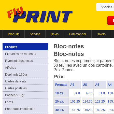
Appelez
Produits
Service
Devis
Commander
Divers
Bloc-notes
Produits
Bloc-notes
Etiquettes en rouleaux
Blocs-notes imprimés sur papier 
Flyers et prospectus
50 feuilles avec un dos cartonné, 
Affiches
Prix Promo.
Dépliants 135gr
Prix
Cartes de visite
Formats
A6
US
A5
A4
Cartes postales
10 ex.
54.0
67.5
81.0
128
Bâches 510gr
20 ex.
101.25
114.75
128.25
155
Forex
Panneaux immobilier
40 ex.
141.75
162.0
182.25
24