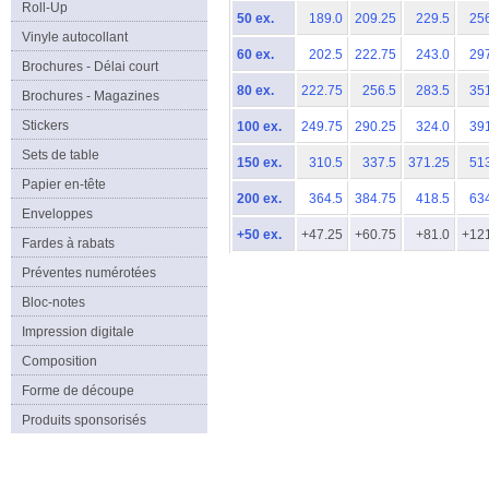
Roll-Up
50 ex.
189.0
209.25
229.5
25
Vinyle autocollant
60 ex.
202.5
222.75
243.0
29
Brochures - Délai court
80 ex.
222.75
256.5
283.5
35
Brochures - Magazines
Stickers
100 ex.
249.75
290.25
324.0
39
Sets de table
150 ex.
310.5
337.5
371.25
51
Papier en-tête
200 ex.
364.5
384.75
418.5
63
Enveloppes
+50 ex.
+47.25
+60.75
+81.0
+12
Fardes à rabats
Préventes numérotées
Bloc-notes
Impression digitale
Composition
Forme de découpe
Produits sponsorisés