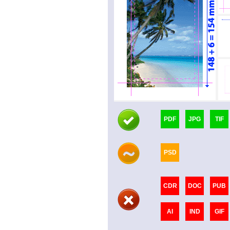
PDF
JPG
TIF
PSD
CDR
DOC
PUB
AI
IND
GIF