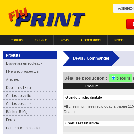
Appelez
Produits
Service
Devis
Commander
Divers
Produits
Devis / Commander
Etiquettes en rouleaux
Flyers et prospectus
Délai de production :
5 jours
(
Affiches
Produit
Dépliants 135gr
Cartes de visite
Cartes postales
Affiches imprimées recto quadri, papier 11
Bâches 510gr
Deadline:
Forex
Panneaux immobilier