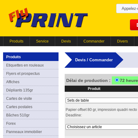
Appelez
Produits
Service
Devis
Commander
Divers
Produits
Devis / Commander
Etiquettes en rouleaux
Flyers et prospectus
Délai de production :
72 heur
Affiches
Produit
Dépliants 135gr
Cartes de visite
Cartes postales
Papier offset 80 gr, impression quadri recto
Bâches 510gr
Deadline:
Forex
Panneaux immobilier