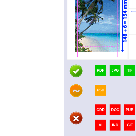
PDF
JPG
TIF
PSD
CDR
DOC
PUB
AI
IND
GIF