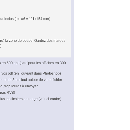
our inclus (ex. a6 = 111x154 mm)
ontre) la zone de coupe. Gardez des marges
)
rs en 600 dpi (sauf pour les affiches en 300
s vos pdf (en l'ouvrant dans Photoshop)
bord de 3mm tout autour de votre fichier
psd, trop lourds à envoyer
 pas RVB)
us les fichiers en rouge (voir ci-contre)