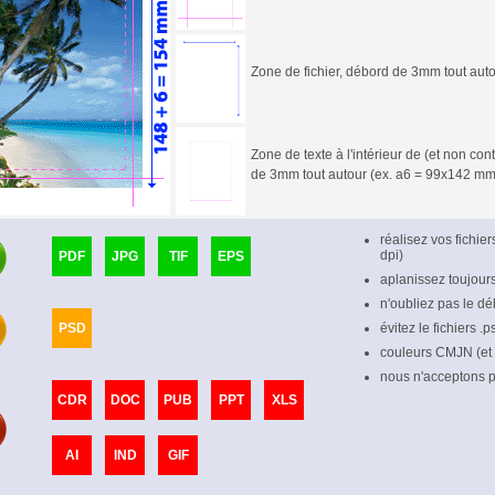
Zone de fichier, débord de 3mm tout aut
Zone de texte à l'intérieur de (et non c
de 3mm tout autour (ex. a6 = 99x142 mm
réalisez vos fichie
dpi)
PDF
JPG
TIF
EPS
aplanissez toujour
n'oubliez pas le dé
PSD
évitez le fichiers .
couleurs CMJN (et
nous n'acceptons pl
CDR
DOC
PUB
PPT
XLS
AI
IND
GIF