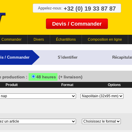
+32 (0) 19 33 87 87
Appelez-nous:
Devis / Commander
Commander
Divers
Échantillons
Composition en ligne
is / Commander
S'identifier
Récapitulat
e production :
48 heures
(+ livraison)
Produit
Format
Options