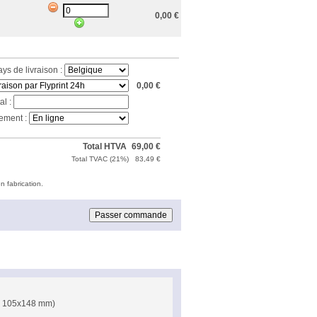
0,00
€
ays de livraison :
0,00
€
al :
ement :
Total HTVA
69,00
€
Total TVAC (
21%
)
83,49
€
n fabrication.
 = 105x148 mm)