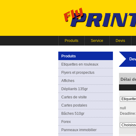
Produits
Service
Devis
Produits
Dev
Etiquettes en rouleaux
Flyers et prospectus
Délai d
Affiches
Dépliants 135gr
Cartes de visite
Cartes postales
null
Bâches 510gr
Deadline:
Forex
Panneaux immobilier