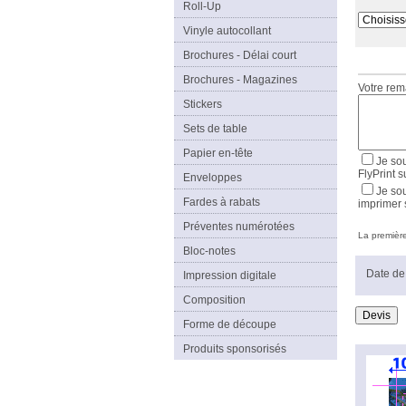
Roll-Up
Vinyle autocollant
Brochures - Délai court
Brochures - Magazines
Votre re
Stickers
Sets de table
Papier en-tête
Je sou
FlyPrint s
Enveloppes
Je sou
Fardes à rabats
imprimer 
Préventes numérotées
La première 
Bloc-notes
Date de 
Impression digitale
Composition
Forme de découpe
Produits sponsorisés