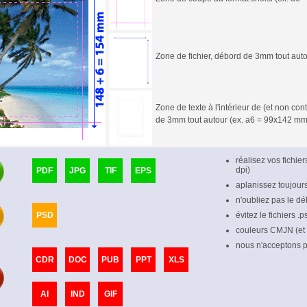
Zone de fichier, débord de 3mm tout aut
Zone de texte à l'intérieur de (et non c
de 3mm tout autour (ex. a6 = 99x142 mm
réalisez vos fichie
dpi)
PDF
JPG
TIF
EPS
aplanissez toujour
n'oubliez pas le dé
PSD
évitez le fichiers .
couleurs CMJN (et
nous n'acceptons pl
CDR
DOC
PUB
PPT
XLS
AI
IND
GIF