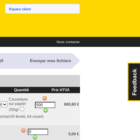
Espace client
Nous contacter
if
Envoyer mes fichiers
Quantité
Prix HTVA
Couverture
sur papier
880,80
€
250gr
Format A5 fermé, A4 ouvert.
0,00
€