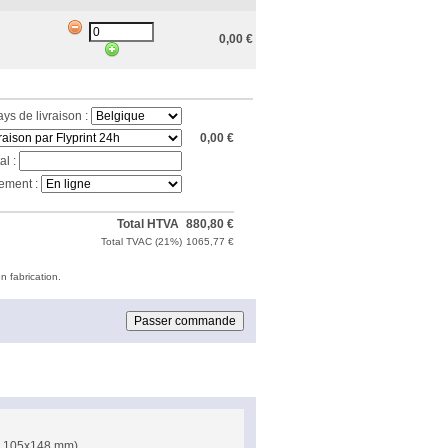
0,00
€
ays de livraison :
0,00
€
al :
ement :
Total HTVA
880,80
€
Total TVAC (
21%
)
1065,77
€
n fabrication.
 = 105x148 mm)