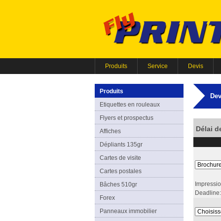
Produits
Service
Devis
Produits
Dev
Etiquettes en rouleaux
Flyers et prospectus
Délai d
Affiches
Dépliants 135gr
Cartes de visite
Cartes postales
Impression
Bâches 510gr
Deadline:
Forex
Panneaux immobilier