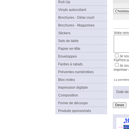
Roll-Up
Vinyle autocollant
Brochures - Délai court
Brochures - Magazines
Votre re
Stickers
Sets de table
Papier en-tête
Je sou
Enveloppes
FlyPrint s
Fardes à rabats
Je sou
imprimer 
Préventes numérotées
Bloc-notes
La première 
Impression digitale
Date de 
Composition
Forme de découpe
Produits sponsorisés