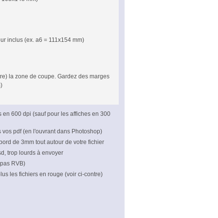
our inclus (ex. a6 = 111x154 mm)
ontre) la zone de coupe. Gardez des marges
)
rs en 600 dpi (sauf pour les affiches en 300
s vos pdf (en l'ouvrant dans Photoshop)
bord de 3mm tout autour de votre fichier
psd, trop lourds à envoyer
 pas RVB)
us les fichiers en rouge (voir ci-contre)