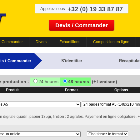
+32 (0) 19 33 87 87
Appelez-nous:
Devis / Commander
Commander
Divers
Échantillons
Composition en ligne
is / Commander
S'identifier
Récapitulat
e production :
24 heures
48 heures
(+ livraison)
Produit
Format
Options
 digitale quadri, papier 135gr, finition : 2 agrafes. Payement en ligne obligatoire. 