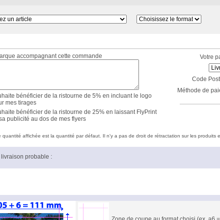
marque accompagnant cette commande
Votre p
Code Post
Méthode de pai
haite bénéficier de la ristourne de 5% en incluant le logo
ur mes tirages
haite bénéficier de la ristourne de 25% en laissant FlyPrint
sa publicité au dos de mes flyers
quantité affichée est la quantité par défaut. Il n'y a pas de droit de rétractation sur les produits e
livraison probable :
Zone de coupe au format choisi (ex. a6