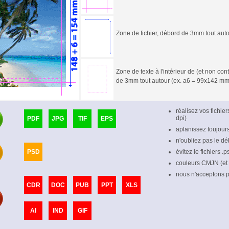
Zone de fichier, débord de 3mm tout aut
Zone de texte à l'intérieur de (et non c
de 3mm tout autour (ex. a6 = 99x142 mm
réalisez vos fichie
dpi)
PDF
JPG
TIF
EPS
aplanissez toujour
n'oubliez pas le dé
PSD
évitez le fichiers .
couleurs CMJN (et
nous n'acceptons pl
CDR
DOC
PUB
PPT
XLS
AI
IND
GIF