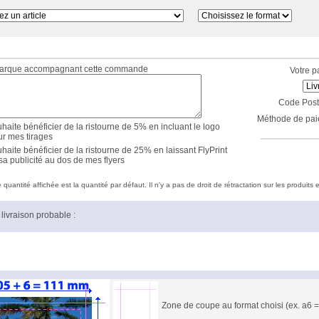
marque accompagnant cette commande
Votre p
Code Post
Méthode de pai
haite bénéficier de la ristourne de 5% en incluant le logo
ur mes tirages
haite bénéficier de la ristourne de 25% en laissant FlyPrint
sa publicité au dos de mes flyers
quantité affichée est la quantité par défaut. Il n'y a pas de droit de rétractation sur les produits e
livraison probable :
Zone de coupe au format choisi (ex. a6