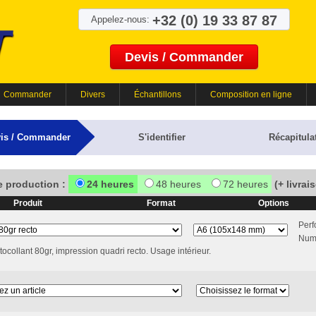
+32 (0) 19 33 87 87
Appelez-nous:
Devis / Commander
Commander
Divers
Échantillons
Composition en ligne
is / Commander
S'identifier
Récapitulat
e production :
24 heures
48 heures
72 heures
(+ livrai
Produit
Format
Options
Perf
Numé
tocollant 80gr, impression quadri recto. Usage intérieur.