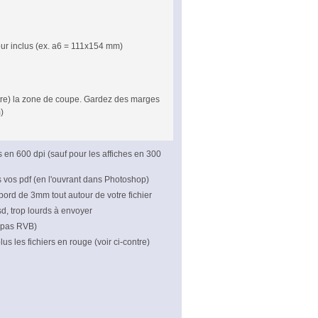
our inclus (ex. a6 = 111x154 mm)
ontre) la zone de coupe. Gardez des marges
)
rs en 600 dpi (sauf pour les affiches en 300
s vos pdf (en l'ouvrant dans Photoshop)
bord de 3mm tout autour de votre fichier
psd, trop lourds à envoyer
 pas RVB)
us les fichiers en rouge (voir ci-contre)