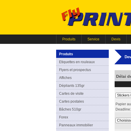
Produits
Service
Devis
Produits
Dev
Etiquettes en rouleaux
Flyers et prospectus
Délai d
Affiches
Dépliants 135gr
Cartes de visite
Cartes postales
Papier au
Bâches 510gr
Deadline:
Forex
Panneaux immobilier