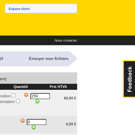
Espace client
Nous contacter
if
Envoyer mes fichiers
son)
Quantité
Prix HTVA
oration
80,00
€
rotation
0,00
€