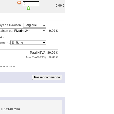
0,00
€
ays de livraison :
0,00
€
al :
ement :
Total HTVA
80,00
€
Total TVAC (
21%
)
96,80
€
n fabrication.
 = 105x148 mm)