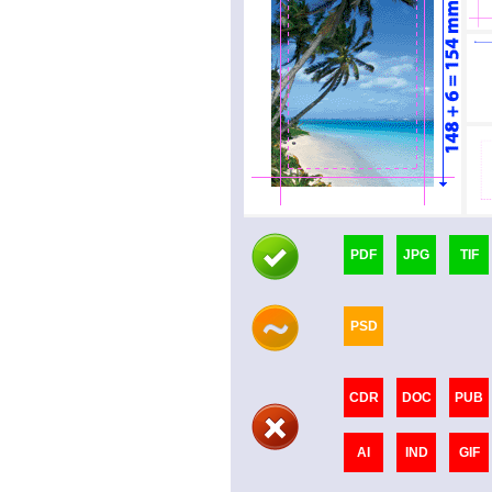
PDF
JPG
TIF
PSD
CDR
DOC
PUB
AI
IND
GIF