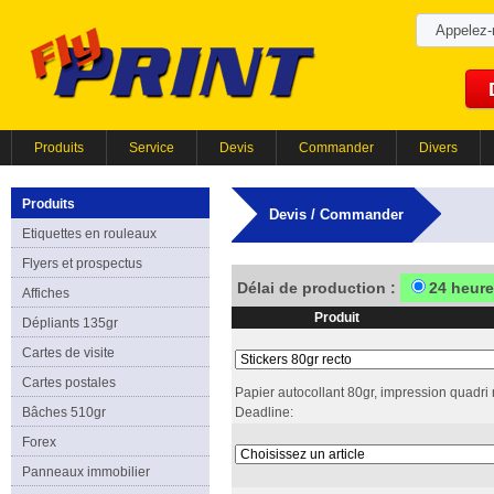
Appelez
Produits
Service
Devis
Commander
Divers
Produits
Devis / Commander
Etiquettes en rouleaux
Flyers et prospectus
Délai de production :
24 heur
Affiches
Produit
Dépliants 135gr
Cartes de visite
Cartes postales
Papier autocollant 80gr, impression quadri r
Bâches 510gr
Deadline:
Forex
Panneaux immobilier