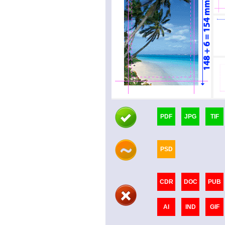
PDF
JPG
TIF
PSD
CDR
DOC
PUB
AI
IND
GIF