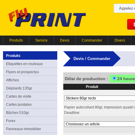
Appelez
Produits
Service
Devis
Commander
Divers
Produits
Devis / Commander
Etiquettes en rouleaux
Flyers et prospectus
Délai de production :
24 heur
Affiches
Produit
Dépliants 135gr
Cartes de visite
Cartes postales
Papier autocollant 80gr, impression quadri r
Bâches 510gr
Deadline:
Forex
Panneaux immobilier