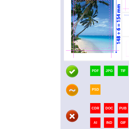
PDF
JPG
TIF
PSD
CDR
DOC
PUB
AI
IND
GIF