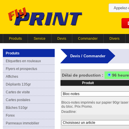
Appelez
Produits
Service
Devis
Commander
Divers
Produits
Devis / Commander
Etiquettes en rouleaux
Flyers et prospectus
Délai de production :
96 heur
Affiches
Produit
Dépliants 135gr
Cartes de visite
Cartes postales
Blocs-notes imprimés sur papier 90gr laser 
du bloc. Prix Promo.
Bâches 510gr
Deadline:
Forex
Panneaux immobilier