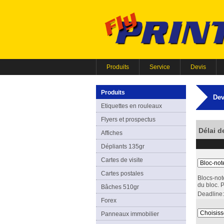
Produits
Service
Devis
Produits
Dev
Etiquettes en rouleaux
Flyers et prospectus
Délai d
Affiches
Dépliants 135gr
Cartes de visite
Cartes postales
Blocs-not
du bloc. 
Bâches 510gr
Deadline:
Forex
Panneaux immobilier