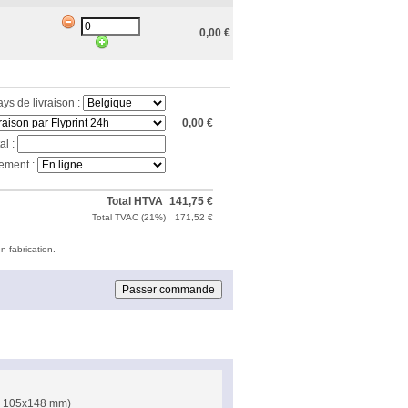
0,00
€
ays de livraison :
0,00
€
al :
ement :
Total HTVA
141,75
€
Total TVAC (
21%
)
171,52
€
n fabrication.
 = 105x148 mm)