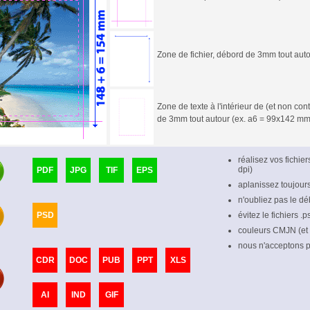
Zone de fichier, débord de 3mm tout aut
Zone de texte à l'intérieur de (et non c
de 3mm tout autour (ex. a6 = 99x142 mm
réalisez vos fichie
dpi)
PDF
JPG
TIF
EPS
aplanissez toujour
n'oubliez pas le dé
PSD
évitez le fichiers .
couleurs CMJN (et
nous n'acceptons pl
CDR
DOC
PUB
PPT
XLS
AI
IND
GIF