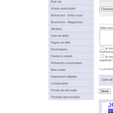
Roll-Up
Vinyle autocollant
Brochures - Délai court
Brochures - Magazines
Votre re
Stickers
Sets de table
Papier en-tête
Je sou
Enveloppes
FlyPrint s
Fardes à rabats
Je sou
imprimer 
Préventes numérotées
La première 
Bloc-notes
Impression digitale
Date de 
Composition
Forme de découpe
Produits sponsorisés