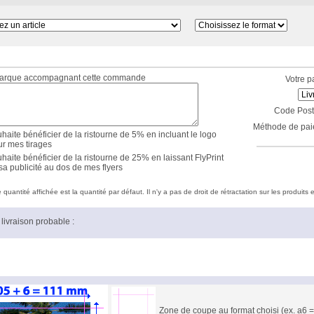
marque accompagnant cette commande
Votre p
Code Post
Méthode de pai
haite bénéficier de la ristourne de 5% en incluant le logo
ur mes tirages
haite bénéficier de la ristourne de 25% en laissant FlyPrint
sa publicité au dos de mes flyers
quantité affichée est la quantité par défaut. Il n'y a pas de droit de rétractation sur les produits e
livraison probable :
Zone de coupe au format choisi (ex. a6