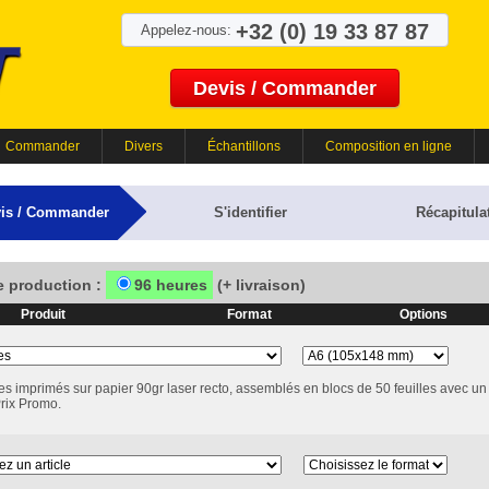
+32 (0) 19 33 87 87
Appelez-nous:
Devis / Commander
Commander
Divers
Échantillons
Composition en ligne
is / Commander
S'identifier
Récapitulat
e production :
96 heures
(+ livraison)
Produit
Format
Options
es imprimés sur papier 90gr laser recto, assemblés en blocs de 50 feuilles avec un 
Prix Promo.