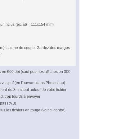
our inclus (ex. a6 = 111x154 mm)
ontre) la zone de coupe. Gardez des marges
)
rs en 600 dpi (sauf pour les affiches en 300
s vos pdf (en l'ouvrant dans Photoshop)
bord de 3mm tout autour de votre fichier
psd, trop lourds à envoyer
 pas RVB)
us les fichiers en rouge (voir ci-contre)