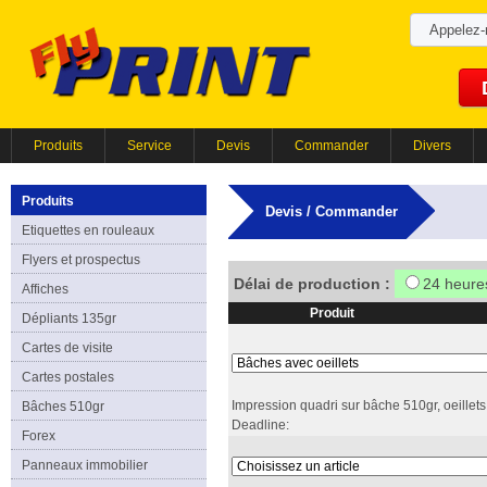
Appelez
Produits
Service
Devis
Commander
Divers
Produits
Devis / Commander
Etiquettes en rouleaux
Flyers et prospectus
Délai de production :
24 heure
Affiches
Produit
Dépliants 135gr
Cartes de visite
Cartes postales
Impression quadri sur bâche 510gr, oeillets
Bâches 510gr
Deadline:
Forex
Panneaux immobilier