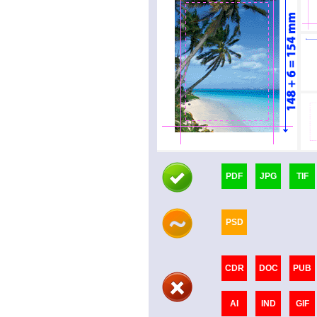
PDF
JPG
TIF
PSD
CDR
DOC
PUB
AI
IND
GIF