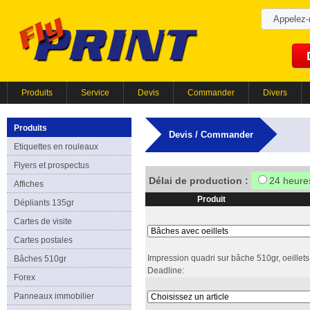
Appelez
Produits
Service
Devis
Commander
Divers
Produits
Devis / Commander
Etiquettes en rouleaux
Flyers et prospectus
Délai de production :
24 heure
Affiches
Produit
Dépliants 135gr
Cartes de visite
Cartes postales
Impression quadri sur bâche 510gr, oeillets
Bâches 510gr
Deadline:
Forex
Panneaux immobilier