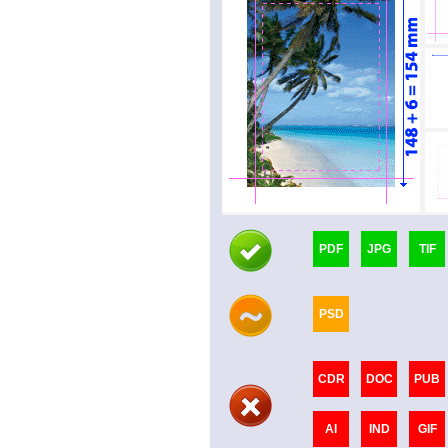
PDF
JPG
TIF
PSD
CDR
DOC
PUB
AI
IND
GIF