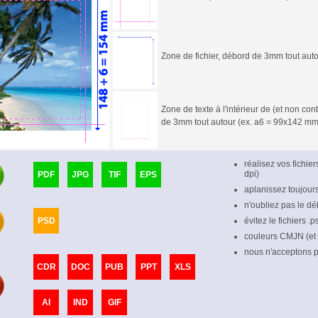
Zone de fichier, débord de 3mm tout aut
Zone de texte à l'intérieur de (et non c
de 3mm tout autour (ex. a6 = 99x142 mm
réalisez vos fichie
dpi)
PDF
JPG
TIF
EPS
aplanissez toujour
n'oubliez pas le dé
PSD
évitez le fichiers .
couleurs CMJN (et
nous n'acceptons pl
CDR
DOC
PUB
PPT
XLS
AI
IND
GIF