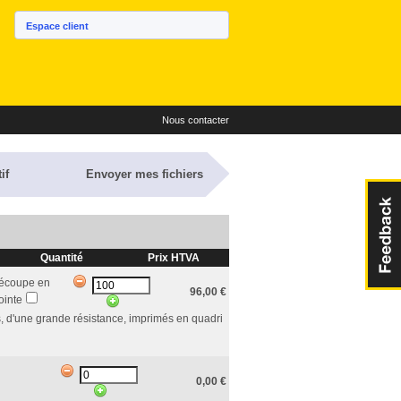
Espace client
Nous contacter
if
Envoyer mes fichiers
Quantité
Prix HTVA
écoupe en
96,00
€
ointe
, d'une grande résistance, imprimés en quadri
0,00
€