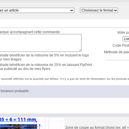
marque accompagnant cette commande
Votre p
Code Post
Méthode de pai
haite bénéficier de la ristourne de 5% en incluant le logo
ur mes tirages
haite bénéficier de la ristourne de 25% en laissant FlyPrint
sa publicité au dos de mes flyers
quantité affichée est la quantité par défaut. Il n'y a pas de droit de rétractation sur les produits e
livraison probable :
Zone de coupe au format choisi (ex. a6