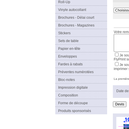
Roll-Up
Vinyle autocollant
Brochures - Délai court
Brochures - Magazines
Votre re
Stickers
Sets de table
Papier en-tête
Je sou
Enveloppes
FlyPrint s
Fardes à rabats
Je sou
imprimer 
Préventes numérotées
La première 
Bloc-notes
Impression digitale
Date de 
Composition
Forme de découpe
Produits sponsorisés