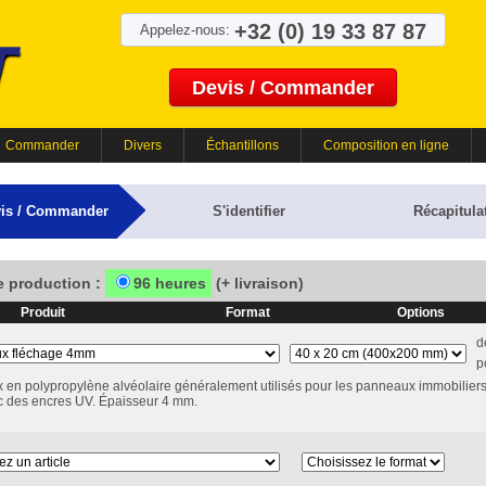
+32 (0) 19 33 87 87
Appelez-nous:
Devis / Commander
Commander
Divers
Échantillons
Composition en ligne
is / Commander
S'identifier
Récapitulat
e production :
96 heures
(+ livraison)
Produit
Format
Options
d
p
en polypropylène alvéolaire généralement utilisés pour les panneaux immobiliers
c des encres UV. Épaisseur 4 mm.