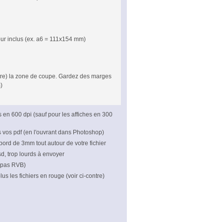
our inclus (ex. a6 = 111x154 mm)
ontre) la zone de coupe. Gardez des marges
)
rs en 600 dpi (sauf pour les affiches en 300
s vos pdf (en l'ouvrant dans Photoshop)
bord de 3mm tout autour de votre fichier
psd, trop lourds à envoyer
 pas RVB)
us les fichiers en rouge (voir ci-contre)