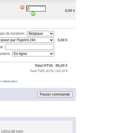
0,00
€
ays de livraison :
0,00
€
al :
ement :
Total HTVA
96,00
€
Total TVAC (
21%
)
116,16
€
n fabrication.
 = 105x148 mm)