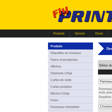
Produits
Service
Devis
Produits
Dev
Etiquettes en rouleaux
Flyers et prospectus
Délai d
Affiches
Dépliants 135gr
Cartes de visite
Cartes postales
Panneaux 
recto ave
Bâches 510gr
Deadline:
Forex
Panneaux immobilier