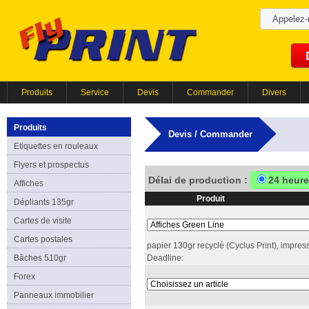
Appelez
Produits
Service
Devis
Commander
Divers
Produits
Devis / Commander
Etiquettes en rouleaux
Flyers et prospectus
Délai de production :
24 heur
Affiches
Produit
Dépliants 135gr
Cartes de visite
Cartes postales
papier 130gr recyclé (Cyclus Print), impres
Bâches 510gr
Deadline:
Forex
Panneaux immobilier