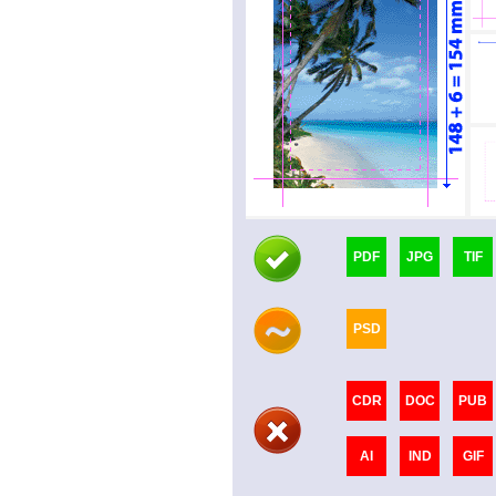
PDF
JPG
TIF
PSD
CDR
DOC
PUB
AI
IND
GIF