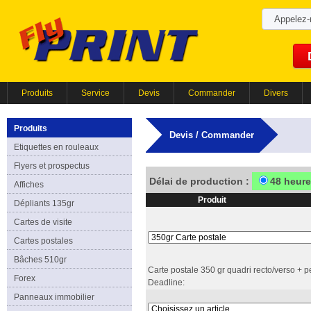
Appelez
Produits
Service
Devis
Commander
Divers
Produits
Devis / Commander
Etiquettes en rouleaux
Flyers et prospectus
Délai de production :
48 heur
Affiches
Produit
Dépliants 135gr
Cartes de visite
Cartes postales
Bâches 510gr
Carte postale 350 gr quadri recto/verso + pe
Forex
Deadline:
Panneaux immobilier