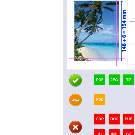
PDF
JPG
TIF
PSD
CDR
DOC
PUB
AI
IND
GIF