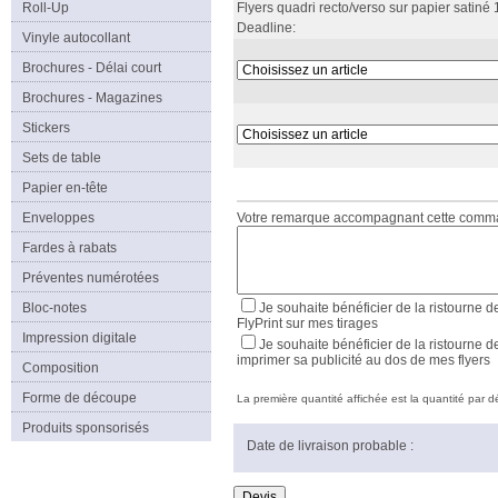
Roll-Up
Flyers quadri recto/verso sur papier satiné 
Deadline:
Vinyle autocollant
Brochures - Délai court
Brochures - Magazines
Stickers
Sets de table
Papier en-tête
Enveloppes
Votre remarque accompagnant cette com
Fardes à rabats
Préventes numérotées
Bloc-notes
Je souhaite bénéficier de la ristourne d
FlyPrint sur mes tirages
Impression digitale
Je souhaite bénéficier de la ristourne d
imprimer sa publicité au dos de mes flyers
Composition
Forme de découpe
La première quantité affichée est la quantité par déf
Produits sponsorisés
Date de livraison probable :