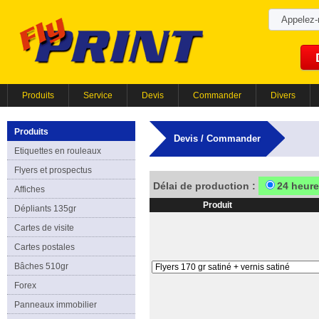
Appelez
Produits
Service
Devis
Commander
Divers
Produits
Devis / Commander
Etiquettes en rouleaux
Flyers et prospectus
Délai de production :
24 heur
Affiches
Produit
Dépliants 135gr
Cartes de visite
Cartes postales
Bâches 510gr
Forex
Panneaux immobilier