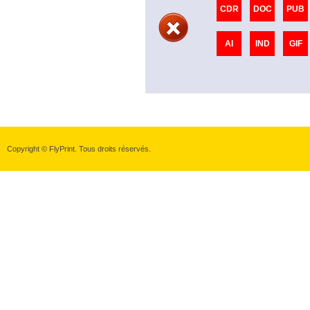
CDR
DOC
PUB
AI
IND
GIF
Copyright © FlyPrint. Tous droits réservés.