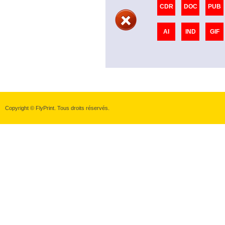
CDR
DOC
PUB
AI
IND
GIF
Copyright © FlyPrint. Tous droits réservés.