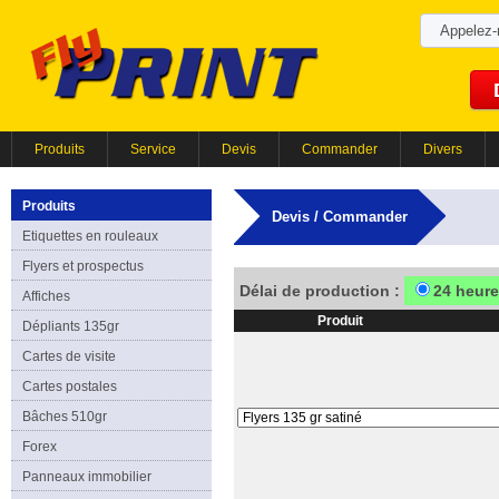
Appelez
Produits
Service
Devis
Commander
Divers
Produits
Devis / Commander
Etiquettes en rouleaux
Flyers et prospectus
Délai de production :
24 heur
Affiches
Produit
Dépliants 135gr
Cartes de visite
Cartes postales
Bâches 510gr
Forex
Panneaux immobilier