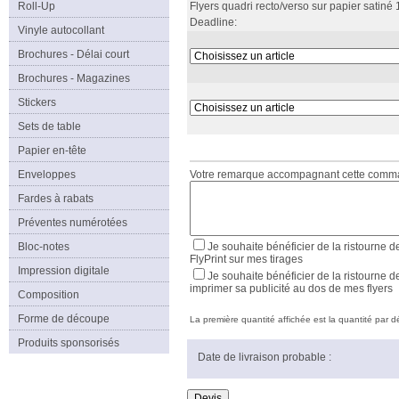
Roll-Up
Flyers quadri recto/verso sur papier satiné 
Deadline:
Vinyle autocollant
Brochures - Délai court
Brochures - Magazines
Stickers
Sets de table
Papier en-tête
Enveloppes
Votre remarque accompagnant cette com
Fardes à rabats
Préventes numérotées
Bloc-notes
Je souhaite bénéficier de la ristourne d
FlyPrint sur mes tirages
Impression digitale
Je souhaite bénéficier de la ristourne d
imprimer sa publicité au dos de mes flyers
Composition
Forme de découpe
La première quantité affichée est la quantité par déf
Produits sponsorisés
Date de livraison probable :